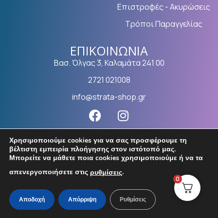
Επιστροφές - Ακυρώσεις
Τρόποι Παραγγελίας
ΕΠΙΚΟΙΝΩΝΊΑ
Βασ. Όλγας 3, Καλαμάτα 241 00
2721 021008
info@strata-shop.gr
Χρησιμοποιούμε cookies για να σας προσφέρουμε τη
βέλτιστη εμπειρία πλοήγησης στον ιστότοπό μας.
Μπορείτε να μάθετε ποια cookies χρησιμοποιούμε ή να τα
απενεργοποιήσετε στις
.
ρυθμίσεις
© ΚΑΤΑΣΚΕΥΉ ESHOP ΚΑΛΑΜΆΤΑ | TASIOS DESIGNS
0
Αποδοχή
Απόρριψη
Ρυθμίσεις
Shop
Wishlist
Compare
Account