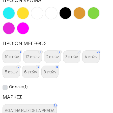
ΠΡΟΪΌΝ ΧΡΏΜΑ
ΠΡΟΪΌΝ ΜΈΓΕΘΟΣ
14
1
3
7
20
10 ετών
12 ετών
2 ετών
3 ετών
4 ετών
7
14
14
5 ετών
6 ετών
8 ετών
On sale
(1)
ΜΆΡΚΕΣ
32
AGATHA RUIZ DE LA PRADA