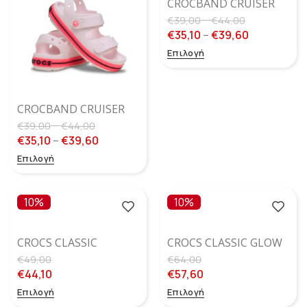
CROCBAND CRUISER
SANDAL BLUE
–
€
39,00
€
44,00
FROST/GUAVA
€
35,10
–
€
39,60
Επιλογή
CROCBAND CRUISER
NEONBAND SANDAL
–
€
39,00
€
44,00
BUBBLE ICE/PINK
€
35,10
–
€
39,60
BLAST
Επιλογή
10%
10%
CROCS CLASSIC
CROCS CLASSIC GLOW
MARBLED
PAINT SPLATTER
€
49,00
€
64,00
€
44,10
€
57,60
Επιλογή
Επιλογή