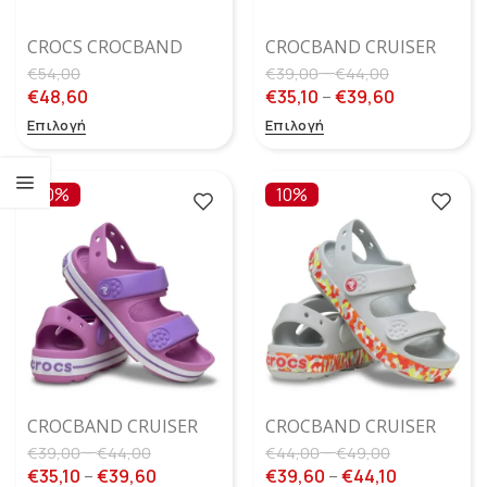
CROCS CROCBAND
CROCBAND CRUISER
CLOG BLUE
SANDAL BLUE BOLT
–
€
54,00
€
39,00
€
44,00
HAZE/MULTI GLOW
€
48,60
€
35,10
–
€
39,60
(ΛΆΜΠΕΙ ΣΤΟ
Επιλογή
Επιλογή
ΣΚΟΤΆΔΙ)
10%
10%
CROCBAND CRUISER
CROCBAND CRUISER
SANDAL BUBBLE
SANDAL
–
–
€
39,00
€
44,00
€
44,00
€
49,00
ATMOSPHERE/FLAME
€
35,10
–
€
39,60
€
39,60
–
€
44,10