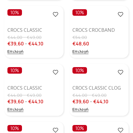
10%
10%
CROCS CLASSIC
CROCS CROCBAND
FANTASY PURPLE
CLOG TURBO
–
€
44,00
€
49,00
€
54,00
GLITTER CLOG
TEAL/MULTI GLOW
€
39,60
–
€
44,10
€
48,60
(ΛΆΜΠΕΙ ΣΤΟ
Επιλογή
Επιλογή
ΣΚΟΤΆΔΙ)
10%
10%
CROCS CLASSIC
CROCS CLASSIC CLOG
FANTASY GLITTER
ΡΟΖ ΜΕ ΚΑΡΔΙΈΣ
–
–
€
44,00
€
49,00
€
44,00
€
49,00
CLOG
€
39,60
–
€
44,10
€
39,60
–
€
44,10
Επιλογή
Επιλογή
10%
10%