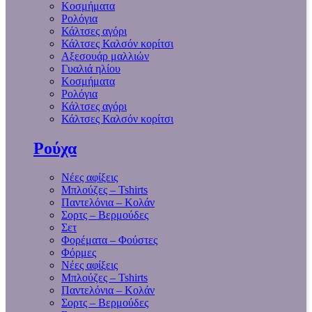
Κοσμήματα
Ρολόγια
Κάλτσες αγόρι
Κάλτσες Καλσόν κορίτσι
Αξεσουάρ μαλλιών
Γυαλιά ηλίου
Κοσμήματα
Ρολόγια
Κάλτσες αγόρι
Κάλτσες Καλσόν κορίτσι
Ρούχα
Νέες αφίξεις
Μπλούζες – Tshirts
Παντελόνια – Κολάν
Σορτς – Βερμούδες
Σετ
Φορέματα – Φούστες
Φόρμες
Νέες αφίξεις
Μπλούζες – Tshirts
Παντελόνια – Κολάν
Σορτς – Βερμούδες