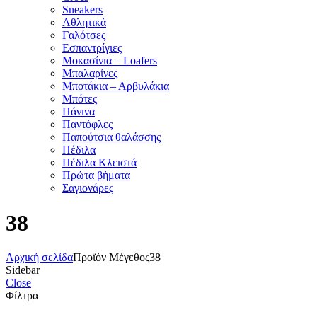
Sneakers
Αθλητικά
Γαλότσες
Εσπαντρίγιες
Μοκασίνια – Loafers
Μπαλαρίνες
Μποτάκια – Αρβυλάκια
Μπότες
Πάνινα
Παντόφλες
Παπούτσια θαλάσσης
Πέδιλα
Πέδιλα Κλειστά
Πρώτα βήματα
Σαγιονάρες
38
Αρχική σελίδα
Προϊόν Μέγεθος
38
Sidebar
Close
Φίλτρα