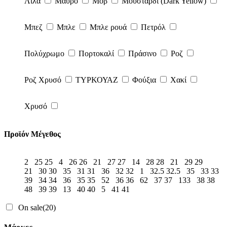
Λιλά
Μαύρο
Μοβ
Μουσταρδί (Dark Yellow)
Μπεζ
Μπλε
Μπλε ρουά
Πετρόλ
Πολύχρωμο
Πορτοκαλί
Πράσινο
Ροζ
Ροζ Χρυσό
ΤΥΡΚΟΥΑΖ
Φούξια
Χακί
Χρυσό
Προϊόν Μέγεθος
2
25
25
4
26
26
21
27
27
14
28
28
21
29
29
21
30
30
35
31
31
36
32
32
1
32.5
32.5
35
33
33
39
34
34
36
35
35
52
36
36
62
37
37
133
38
38
48
39
39
13
40
40
5
41
41
On sale
(20)