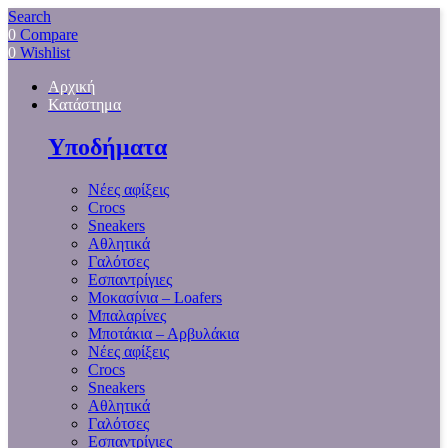
Search
0
Compare
0
Wishlist
Αρχική
Κατάστημα
Υποδήματα
Νέες αφίξεις
Crocs
Sneakers
Αθλητικά
Γαλότσες
Εσπαντρίγιες
Μοκασίνια – Loafers
Μπαλαρίνες
Μποτάκια – Αρβυλάκια
Νέες αφίξεις
Crocs
Sneakers
Αθλητικά
Γαλότσες
Εσπαντρίγιες