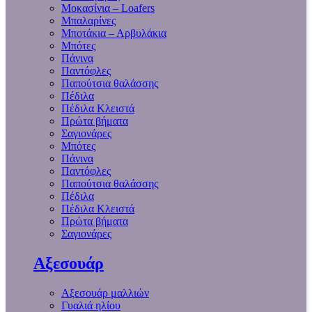
Μοκασίνια – Loafers
Μπαλαρίνες
Μποτάκια – Αρβυλάκια
Μπότες
Πάνινα
Παντόφλες
Παπούτσια θαλάσσης
Πέδιλα
Πέδιλα Κλειστά
Πρώτα βήματα
Σαγιονάρες
Μπότες
Πάνινα
Παντόφλες
Παπούτσια θαλάσσης
Πέδιλα
Πέδιλα Κλειστά
Πρώτα βήματα
Σαγιονάρες
Αξεσουάρ
Αξεσουάρ μαλλιών
Γυαλιά ηλίου