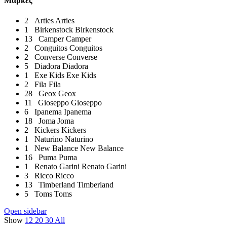
Μάρκες
2
Arties
Arties
1
Birkenstock
Birkenstock
13
Camper
Camper
2
Conguitos
Conguitos
2
Converse
Converse
5
Diadora
Diadora
1
Exe Kids
Exe Kids
2
Fila
Fila
28
Geox
Geox
11
Gioseppo
Gioseppo
6
Ipanema
Ipanema
18
Joma
Joma
2
Kickers
Kickers
1
Naturino
Naturino
1
New Balance
New Balance
16
Puma
Puma
1
Renato Garini
Renato Garini
3
Ricco
Ricco
13
Timberland
Timberland
5
Toms
Toms
Open sidebar
Show
12
20
30
All