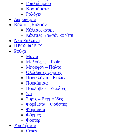
Γυαλιά ηλίου
Κοσμήματα
Ρολόγια
Δωροκάρτα
Κάλτσες Καλσόν
Κάλτσες αγόρι
Κάλτσες Καλσόν κορίτσι
Νέα Συλλογή
ΠΡΟΣΦΟΡΕΣ
Ρούχα
Μαγιό
Μπλούζες – Tshirts
Μπουφάν – Παλτό
Ολόσωμες φόρμες
Παντελόνια – Κολάν
Πουκάμισα
Πουλόβερ – Ζακέτες
Σετ
Σορτς – Βερμούδες
Φορέματα – Φούστες
Φορμάκια
Φόρμες
Φούτερ
Υποδήματα
Crocs