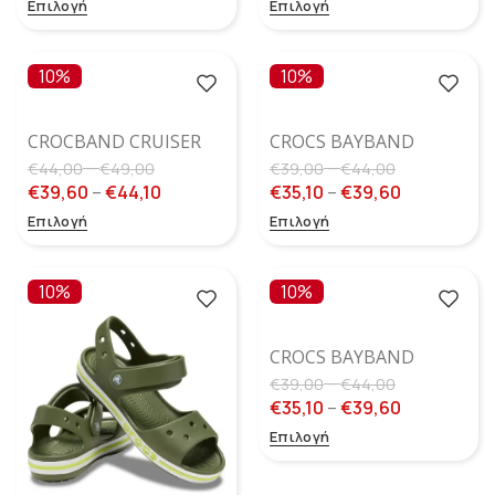
Επιλογή
Επιλογή
ΣΚΟΤΆΔΙ)
10%
10%
CROCBAND CRUISER
CROCS BAYBAND
SANDAL SUMMIT
SANDAL DREAMSCAPE
–
–
€
44,00
€
49,00
€
39,00
€
44,00
WHITE/GUAVA GLOW
€
39,60
–
€
44,10
€
35,10
–
€
39,60
(ΛΆΜΠΕΙ ΣΤΟ
Επιλογή
Επιλογή
ΣΚΟΤΆΔΙ)
10%
10%
CROCS BAYBAND
SANDAL ELECTRIC
–
€
39,00
€
44,00
PINK
€
35,10
–
€
39,60
Επιλογή