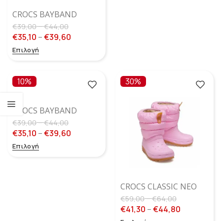
CROCS BAYBAND
SANDAL ARMY GREEN
–
€
39,00
€
44,00
€
35,10
–
€
39,60
Επιλογή
10%
30%
CROCS BAYBAND
SANDAL KIDS
–
€
39,00
€
44,00
NAVY/PEPPER
€
35,10
–
€
39,60
Επιλογή
CROCS CLASSIC NEO
PUFF PINK ΓΑΛΌΤΣΕΣ
–
€
59,00
€
64,00
ΓΙΑ ΚΟΡΊΤΣΙΑ
€
41,30
–
€
44,80