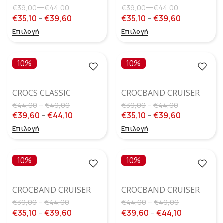
NEONBAND SANDAL
SANDAL BLUE
–
–
€
39,00
€
44,00
€
39,00
€
44,00
BUBBLE ICE/PINK
FROST/GUAVA
€
35,10
–
€
39,60
€
35,10
–
€
39,60
BLAST
Επιλογή
Επιλογή
10%
10%
CROCS CLASSIC
CROCBAND CRUISER
FANTASY PURPLE
SANDAL BLUE BOLT
–
–
€
44,00
€
49,00
€
39,00
€
44,00
GLITTER CLOG
€
39,60
–
€
44,10
€
35,10
–
€
39,60
Επιλογή
Επιλογή
10%
10%
CROCBAND CRUISER
CROCBAND CRUISER
SANDAL BUBBLE
SANDAL
–
–
€
39,00
€
44,00
€
44,00
€
49,00
ATMOSPHERE/FLAME
€
35,10
–
€
39,60
€
39,60
–
€
44,10
GLOW (ΛΆΜΠΕΙ ΣΤΟ