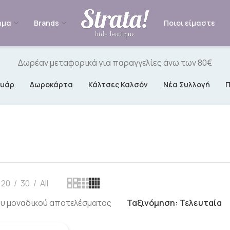
ημα
Brands
Ποιοι είμαστε
Δωρέαν μεταφορικά για παραγγελίες άνω των 80€
ουάρ
Δωροκάρτα
Κάλτσες Καλσόν
Νέα Συλλογή
20
30
All
ου μοναδικού αποτελέσματος