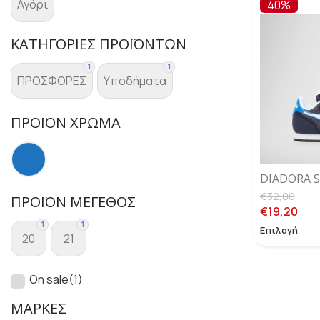
Αγόρι
40%
ΚΑΤΗΓΟΡΊΕΣ ΠΡΟΪΌΝΤΩΝ
1
1
ΠΡΟΣΦΟΡΕΣ
Υποδήματα
ΠΡΟΪΌΝ ΧΡΏΜΑ
DIADORA 
– BLUE CO
€
32,00
ΠΡΟΪΌΝ ΜΈΓΕΘΟΣ
€
19,20
1
1
Επιλογή
20
21
On sale
(1)
ΜΆΡΚΕΣ