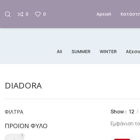
0
0
Αρχική
Κατάστ
All
SUMMER
WINTER
Αξεσ
DIADORA
Show
12
ΦΊΛΤΡΑ
Εμφάνιση τ
ΠΡΟΪΌΝ ΦΎΛΟ
1