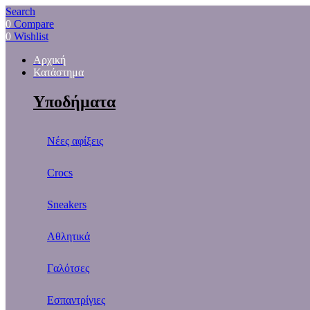
Search
0
Compare
0
Wishlist
Αρχική
Κατάστημα
Υποδήματα
Νέες αφίξεις
Crocs
Sneakers
Αθλητικά
Γαλότσες
Εσπαντρίγιες