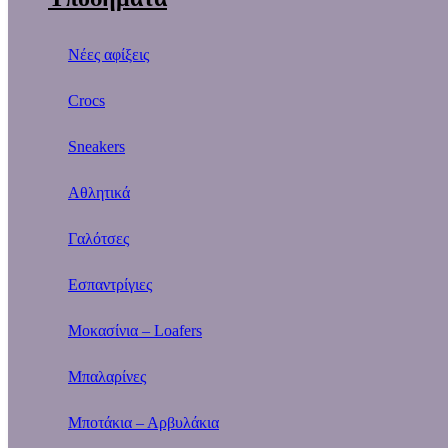
Νέες αφίξεις
Crocs
Sneakers
Αθλητικά
Γαλότσες
Εσπαντρίγιες
Μοκασίνια – Loafers
Μπαλαρίνες
Μποτάκια – Αρβυλάκια