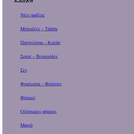
Νέες αφίξεις
Μπλούζες – Tshirts
Παντελόνια – Κολάν
Σορτς – Βερμούδες
Σετ
Φορέματα – Φούστες
Φόρμες
Ολόσωμες φόρμες
Μαγιό