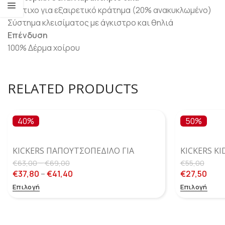
Λάστιχο για εξαιρετικό κράτημα (20% ανακυκλωμένο)
Σύστημα κλεισίματος με άγκιστρο και θηλιά
Επένδυση
100% Δέρμα χοίρου
RELATED PRODUCTS
40%
50%
KICKERS ΠΑΠΟΥΤΣΟΠΕΔΙΛΟ ΓΙΑ
KICKERS K
ΑΓΌΡΙ BIGBAZAR-2
ΠΑΠΟΥΤΣΟ
–
€
63,00
€
69,00
€
55,00
€
37,80
–
€
41,40
€
27,50
Επιλογή
Επιλογή