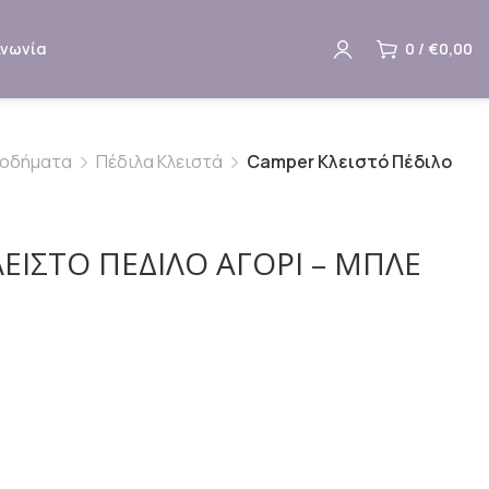
ινωνία
0
/
€
0,00
οδήματα
Πέδιλα Κλειστά
Camper Κλειστό Πέδιλο
ΕΙΣΤΌ ΠΈΔΙΛΟ ΑΓΌΡΙ – ΜΠΛΕ