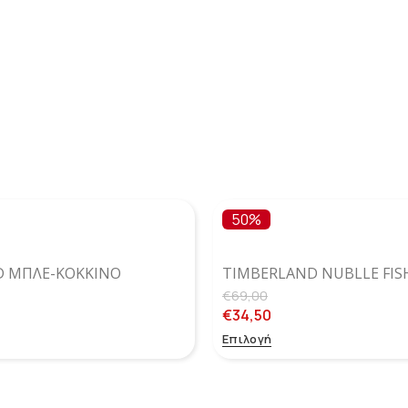
50%
ID ΜΠΛΕ-ΚΌΚΚΙΝΟ
TIMBERLAND NUBLLE FI
ΠΈΔΙΛΟ
ΜΠΛΕ
€
69,00
€
34,50
Επιλογή