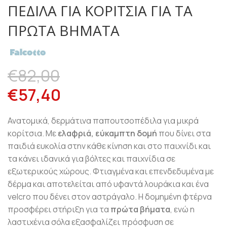
ΠΈΔΙΛΑ ΓΙΑ ΚΟΡΊΤΣΙΑ ΓΙΑ ΤΑ
ΠΡΏΤΑ ΒΉΜΑΤΑ
€
82,00
€
57,40
Ανατομικά, δερμάτινα παπουτσοπέδιλα για μικρά
κορίτσια. Με
ελαφριά, εύκαμπτη δομή
που δίνει στα
παιδιά ευκολία στην κάθε κίνηση και στο παιχνίδι και
τα κάνει ιδανικά για βόλτες και παιχνίδια σε
εξωτερικούς χώρους. Φτιαγμένα και επενδεδυμένα με
δέρμα και αποτελείται από υφαντά λουράκια και ένα
velcro που δένει στον αστράγαλο. Η δομημένη φτέρνα
προσφέρει στήριξη για τα
πρώτα βήματα
, ενώ η
λαστιχένια σόλα εξασφαλίζει πρόσφυση σε