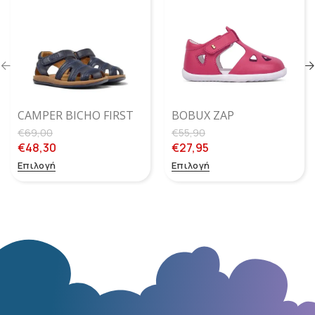
CAMPER BICHO FIRST
BOBUX ZAP
WALKERS –
STRAWBERRY SU
€
69,00
€
55,90
ΠΑΠΟΥΤΣΟΠΈΔΙΛΑ
€
48,30
€
27,95
ΜΠΛΕ 2
Επιλογή
Επιλογή