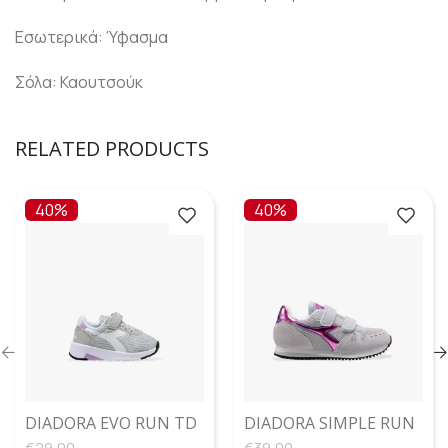
Εσωτερικά: Ύφασμα
Σόλα: Καουτσούκ
RELATED PRODUCTS
40%
40%
DIADORA EVO RUN TD
DIADORA SIMPLE RUN
– ALUMINIUM
PS – SKY-BLUE ARTIC
€
29,00
€
39,00