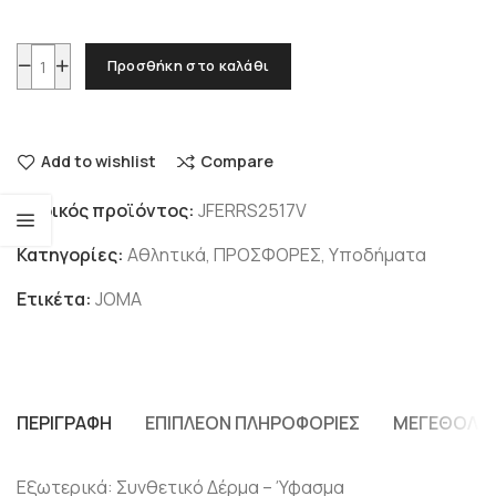
Προσθήκη στο καλάθι
Add to wishlist
Compare
Κωδικός προϊόντος:
JFERRS2517V
Κατηγορίες:
Αθλητικά
,
ΠΡΟΣΦΟΡΕΣ
,
Υποδήματα
Ετικέτα:
JOMA
ΠΕΡΙΓΡΑΦΉ
ΕΠΙΠΛΈΟΝ ΠΛΗΡΟΦΟΡΊΕΣ
ΜΕΓΕΘΟΛΌ
Εξωτερικά: Συνθετικό Δέρμα – Ύφασμα