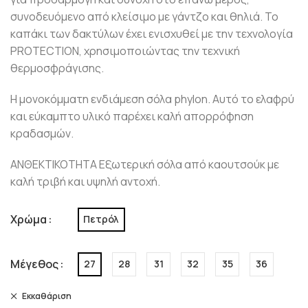
συνοδευόμενο από κλείσιμο με γάντζο και θηλιά. Το
καπάκι των δακτύλων έχει ενισχυθεί με την τεχνολογία
PROTECTION, χρησιμοποιώντας την τεχνική
θερμοσφράγισης.
Η μονοκόμματη ενδιάμεση σόλα phylon. Αυτό το ελαφρύ
και εύκαμπτο υλικό παρέχει καλή απορρόφηση
κραδασμών.
ΑΝΘΕΚΤΙΚΟΤΗΤΑ Εξωτερική σόλα από καουτσούκ με
καλή τριβή και υψηλή αντοχή.
Χρώμα
Πετρόλ
Μέγεθος
27
28
31
32
35
36
Εκκαθάριση