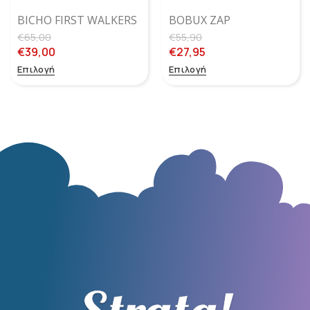
BICHO FIRST WALKERS
BOBUX ZAP
– BLUE
STRAWBERRY SU
€
65,00
€
55,90
€
39,00
€
27,95
Επιλογή
Επιλογή