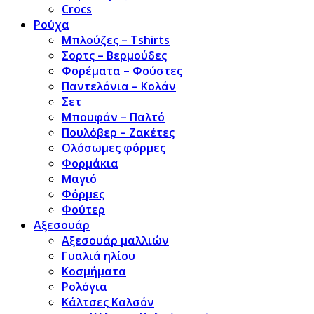
Crocs
Ρούχα
Μπλούζες – Tshirts
Σορτς – Βερμούδες
Φορέματα – Φούστες
Παντελόνια – Κολάν
Σετ
Μπουφάν – Παλτό
Πουλόβερ – Ζακέτες
Ολόσωμες φόρμες
Φορμάκια
Μαγιό
Φόρμες
Φούτερ
Αξεσουάρ
Αξεσουάρ μαλλιών
Γυαλιά ηλίου
Κοσμήματα
Ρολόγια
Κάλτσες Καλσόν