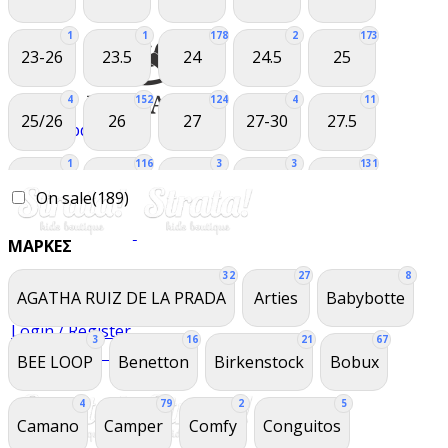
1
1
178
2
173
23-26
23.5
24
24.5
25
4
152
124
4
11
25/26
26
27
27-30
27.5
Καραμέλλα
1
116
3
3
131
27/28
28
28.5
28/29
29
On sale
(189)
3
14
149
166
5
ΜΆΡΚΕΣ
29/30
3-8 χρονών
30
31
31-34
Ποιοι είμαστε
32
27
8
Επικοινωνία
5
190
5
170
3
AGATHA RUIZ DE LA PRADA
Arties
Babybotte
31/32
32
32.5
33
33.5
Login / Register
3
16
21
67
0
items
/
€
0,00
2
161
3
159
3
BEE LOOP
Benetton
Birkenstock
Bobux
Menu
33/34
34
34.5
35
35-38
4
79
2
5
1
106
105
132
2
Camano
Camper
Comfy
Conguitos
35/36
36
37
38
38.5