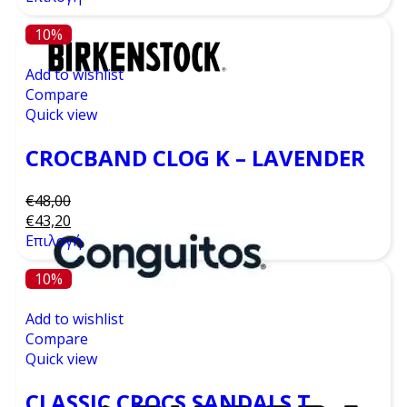
10%
Add to wishlist
Compare
Quick view
CROCBAND CLOG K – LAVENDER
€
48,00
€
43,20
Επιλογή
10%
Add to wishlist
Compare
Quick view
CLASSIC CROCS SANDALS T