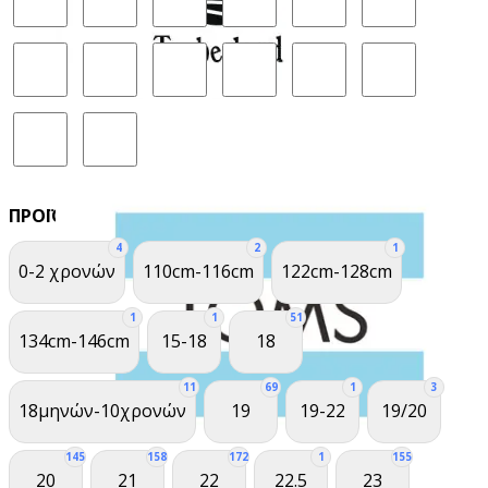
ΠΡΟΪΌΝ ΜΈΓΕΘΟΣ
4
2
1
0-2 χρονών
110cm-116cm
122cm-128cm
1
1
51
134cm-146cm
15-18
18
11
69
1
3
18μηνών-10χρονών
19
19-22
19/20
145
158
172
1
155
20
21
22
22.5
23