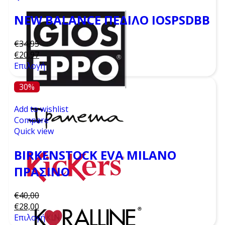
NEW BALANCE ΠΈΔΙΛΟ IOSPSDBB
€
34,95
€
20,97
Επιλογή
30%
Add to wishlist
Compare
Quick view
BIRKENSTOCK EVA MILANO
ΠΡΆΣΙΝΟ
€
40,00
€
28,00
Επιλογή