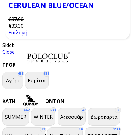
CERULEAN BLUE/OCEAN
€
37,00
€
33,30
Επιλογή
Sidebar
Close
ΠΡΟΪΌΝ ΦΎΛΟ
633
888
Αγόρι
Κορίτσι
ΚΑΤΗΓΟΡΊΕΣ ΠΡΟΪΌΝΤΩΝ
662
244
47
3
SUMMER
WINTER
Αξεσουάρ
Δωροκάρτα
17
39
1191