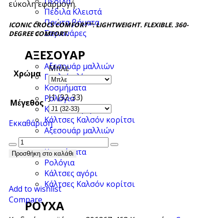
Πέδιλα
εύκολη εφαρμογή.
Πέδιλα Κλειστά
Πρώτα βήματα
ICONIC CROCS COMFORT™: LIGHTWEIGHT. FLEXIBLE. 360-
Σαγιονάρες
DEGREE COMFORT.
ΑΞΕΣΟΥΆΡ
Αξεσουάρ μαλλιών
Μπλε
Χρώμα
Γυαλιά ηλίου
Κοσμήματα
J1 (32-33)
Ρολόγια
Μέγεθος
Κάλτσες αγόρι
Κάλτσες Καλσόν κορίτσι
Εκκαθάριση
Αξεσουάρ μαλλιών
Γυαλιά ηλίου
Κοσμήματα
Προσθήκη στο καλάθι
Ρολόγια
Κάλτσες αγόρι
Κάλτσες Καλσόν κορίτσι
Add to wishlist
Compare
ΡΟΎΧΑ