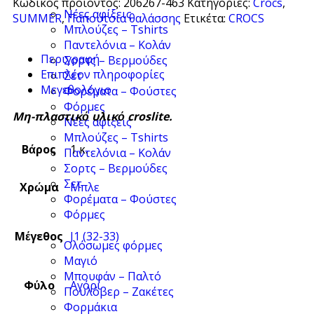
Κωδικός προϊόντος:
206267-463
Κατηγορίες:
Crocs
,
Νέες αφίξεις
SUMMER
,
Παπούτσια θαλάσσης
Ετικέτα:
CROCS
Μπλούζες – Tshirts
Παντελόνια – Κολάν
Περιγραφή
Σορτς – Βερμούδες
Επιπλέον πληροφορίες
Σετ
Μεγεθολόγιο
Φορέματα – Φούστες
Φόρμες
Μη-πλαστικό υλικό croslite.
Νέες αφίξεις
Μπλούζες – Tshirts
Βάρος
1 κ.
Παντελόνια – Κολάν
Σορτς – Βερμούδες
Σετ
Χρώμα
Μπλε
Φορέματα – Φούστες
Φόρμες
Μέγεθος
J1 (32-33)
Ολόσωμες φόρμες
Μαγιό
Μπουφάν – Παλτό
Φύλο
Αγόρι
Πουλόβερ – Ζακέτες
Φορμάκια