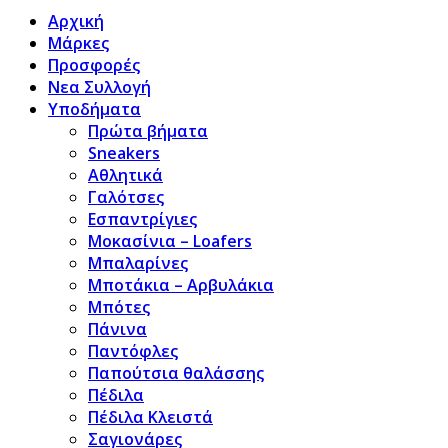
Αρχική
Μάρκες
Προσφορές
Νεα Συλλογή
Υποδήματα
Πρώτα βήματα
Sneakers
Αθλητικά
Γαλότσες
Εσπαντρίγιες
Μοκασίνια – Loafers
Μπαλαρίνες
Μποτάκια – Αρβυλάκια
Μπότες
Πάνινα
Παντόφλες
Παπούτσια θαλάσσης
Πέδιλα
Πέδιλα Κλειστά
Σαγιονάρες