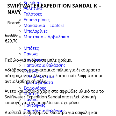
Sneakers
SWIFTWATER EXPEDITION SANDAL K –
Αθλητικά
NAVY
Γαλότσες
Εσπαντρίγιες
Brand:
Μοκασίνια – Loafers
Μπαλαρίνες
€
33,00
Μποτάκια – Αρβυλάκια
€
29,70
Μπότες
Πάνινα
Παντόφλες
Πέδιλο για αγόρια σε μπλε χρώμα.
Παπούτσια θαλάσσης
Αδιάβροχο, με ανατομικό πέλμα για ξεκούραστο
Πέδιλα
πάτημα, αντι-αλλεργικό, εξαιρετικά ελαφρύ και με
Πέδιλα Κλειστά
αντιολισθητική σόλα.
Πρώτα βήματα
Σαγιονάρες
Άνετο και μαλακό χάρη στο αφρώδες υλικό του το
Μπότες
Swiftwater Expedition Sandal αποτελεί ιδανική
Πάνινα
επιλογή για την παραλία και όχι μόνο.
Παντόφλες
Παπούτσια θαλάσσης
Διαθέτει ρυθμιζόμενο κλείσιμο για ασφαλή και