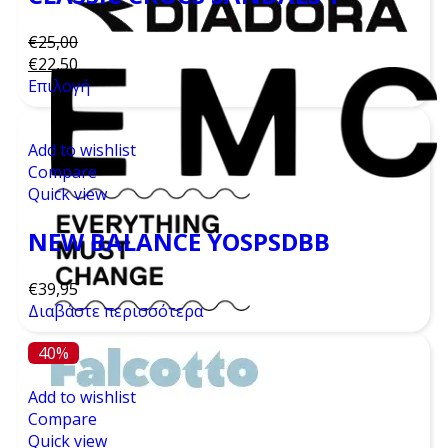
€
25,00
€
22,50
Επιλογή
Add to wishlist
Compare
Quick view
NEW BALANCE YOSPSDBB
€
39,95
Διαβάστε περισσότερα
40%
Add to wishlist
Compare
Quick view