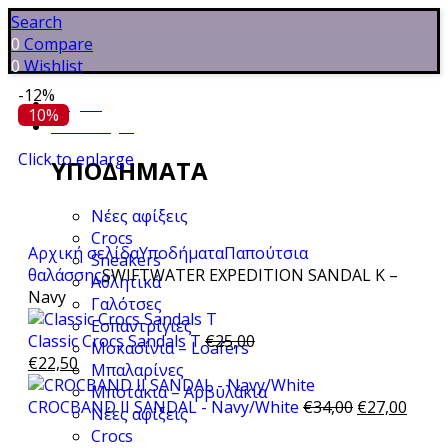
Search
0
Compare
0
Wishlist
-12%
Αρχική
10%
Κατάστημα
Click to enlarge
ΥΠΟΔΉΜΑΤΑ
Νέες αφίξεις
Crocs
Αρχική σελίδα
Υποδήματα
Παπούτσια
Sneakers
θαλάσσης
SWIFTWATER EXPEDITION SANDAL K –
Αθλητικά
Navy
Γαλότσες
Εσπαντρίγιες
Classic Crocs Sandals T
€
25,00
Μοκασίνια – Loafers
€
22,50
Μπαλαρίνες
Μποτάκια – Αρβυλάκια
CROCBAND II SANDAL - Navy/White
€
34,00
€
27,00
Νέες αφίξεις
Crocs