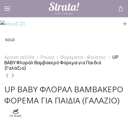
SOLD
Αρχική σελίδα
Ρούχα
Φορέματα - Φούστες
UP
BABY Φλοράλ Βαμβακερό Φόρεμα για Παιδιά
(Γαλάζιο)
UP BABY ΦΛΟΡΆΛ ΒΑΜΒΑΚΕΡΌ
ΦΌΡΕΜΑ ΓΙΑ ΠΑΙΔΙΆ (ΓΑΛΆΖΙΟ)