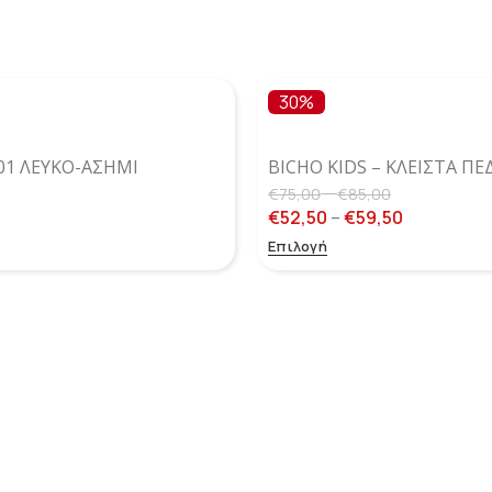
30%
101 ΛΕΥΚΌ-ΑΣΗΜΊ
BICHO KIDS – ΚΛΕΙΣΤΆ ΠΈ
–
€
75,00
€
85,00
€
52,50
–
€
59,50
Επιλογή