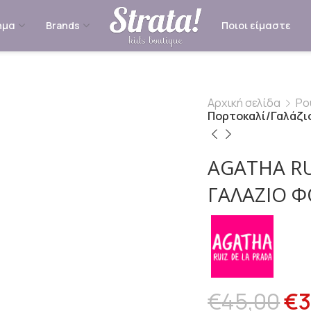
ημα
Brands
Ποιοι είμαστε
Αρχική σελίδα
Ρο
Πορτοκαλί/Γαλάζι
AGATHA RU
ΓΑΛΆΖΙΟ 
€
45,00
€
3