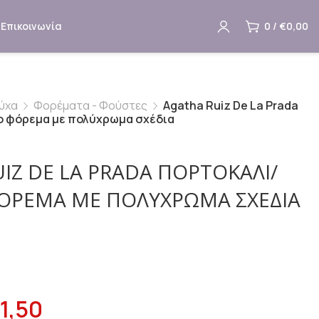
Επικοινωνία
0
/
€
0,00
ύχα
Φορέματα - Φούστες
Agatha Ruiz De La Prada
ο φόρεμα με πολύχρωμα σχέδια
IZ DE LA PRADA ΠΟΡΤΟΚΑΛΊ/
ΦΌΡΕΜΑ ΜΕ ΠΟΛΎΧΡΩΜΑ ΣΧΈΔΙΑ
1,50