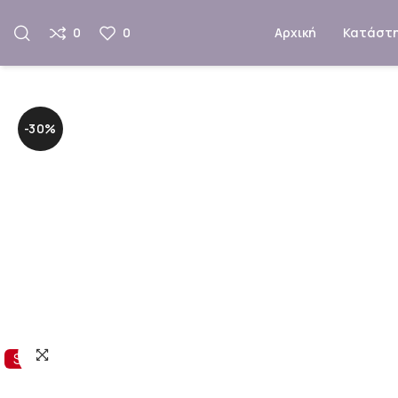
0
0
Αρχική
Κατάστ
-30%
Sale!