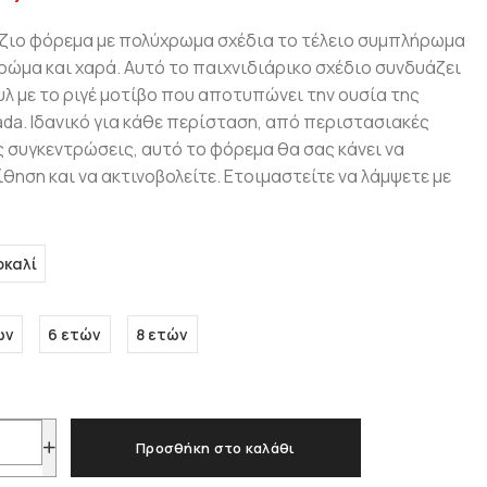
άζιο φόρεμα με πολύχρωμα σχέδια το τέλειο συμπλήρωμα
χρώμα και χαρά. Αυτό το παιχνιδιάρικο σχέδιο συνδυάζει
τυλ με το ριγέ μοτίβο που αποτυπώνει την ουσία της
rada. Ιδανικό για κάθε περίσταση, από περιστασιακές
ές συγκεντρώσεις, αυτό το φόρεμα θα σας κάνει να
ηση και να ακτινοβολείτε. Ετοιμαστείτε να λάμψετε με
καλί
ών
6 ετών
8 ετών
Προσθήκη στο καλάθι