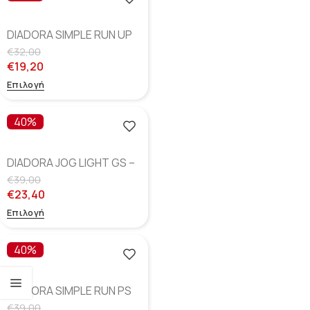
DIADORA SIMPLE RUN UP
TD – Blue Corsair/White
€
32,00
€
19,20
Επιλογή
40%
DIADORA JOG LIGHT GS –
Denim Blue
€
39,00
€
23,40
Επιλογή
40%
DIADORA SIMPLE RUN PS
– Grey Alaska
€
39,00