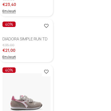
€
23,40
Επιλογή
40%
DIADORA SIMPLE RUN TD
– Grey Alaska
€
35,00
€
21,00
Επιλογή
40%