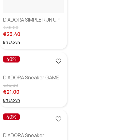
DIADORA SIMPLE RUN UP
PS – Gray Ash Dust
€
39,00
€
23,40
Επιλογή
40%
DIADORA Sneaker GAME
P TD Black Iris/Poppy
€
35,00
Red/White
€
21,00
Επιλογή
40%
DIADORA Sneaker