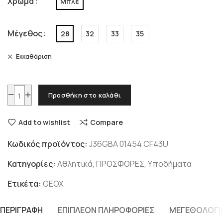
Χρώμα
Μπλε
Μέγεθος
28
32
33
35
Εκκαθάριση
Προσθήκη στο καλάθι
Add to wishlist
Compare
Κωδικός προϊόντος:
J36GBA 01454 CF43U
Κατηγορίες:
Αθλητικά
,
ΠΡΟΣΦΟΡΕΣ
,
Υποδήματα
Ετικέτα:
GEOX
ΠΕΡΙΓΡΑΦΉ
ΕΠΙΠΛΈΟΝ ΠΛΗΡΟΦΟΡΊΕΣ
ΜΕΓΕΘΟΛΌΓΙ