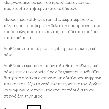
Με εργονομικό σχήμα που προσφέρει άνεση και
προστασία στη φτέρνα και στα δάχτυλα.
Με σύστημα Softly Cushioned ενσωματωμένο στο
πέλμα που προσφέρει τη βέλτιστη απορρόφηση των
κραδασμών, προστατεύοντας το πόδι από κρούσεις
και χτυπήματα.
Διαθέτουν αποσπώμενη, χωρίς χρώμιο εσωτερική
σόλα.
Διαθέτουν εύκαμπτη και αντιολισθητική εξωτερική
σόλα με την τεχνολογία
Geox Respira
που συνδυάζει
διάτρητη σόλα και αναπνεύσιμη αδιάβροχη μεμβράνη
που κρατάει έξω το νερό ενώ επιτρέπει στον ιδρώτα
να διαφύγει, διατηρώντας έτσι το πόδι άνετο και
στεγνό όλη την ημέρα.