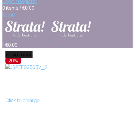
Login / Register
0
items
/
€
0,00
Menu
/
€
0,00
Σε έκπτωση
20%
Click to enlarge