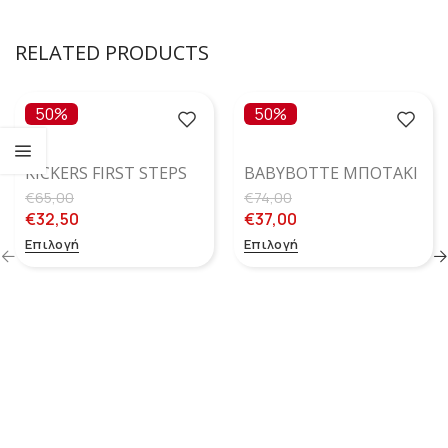
RELATED PRODUCTS
50%
50%
KICKERS FIRST STEPS
BABYBOTTE ΜΠΟΤΆΚΙ
BONKRO – BORDEAUX
ALEAU MARINE
€
65,00
€
74,00
ROSE
€
32,50
€
37,00
Επιλογή
Επιλογή